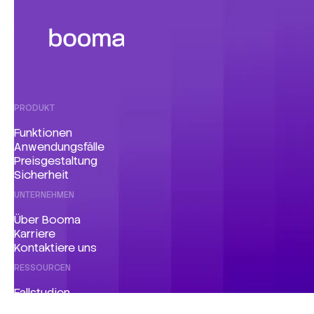
PRODUKT
Funktionen
Anwendungsfälle
Preisgestaltung
Sicherheit
UNTERNEHMEN
Über Booma
Karriere
Kontaktiere uns
RESSOURCEN
Fallstudien
Artikel und Einblicke