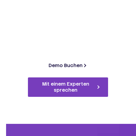
Booma live erleben
Buchen Sie eine 30-minütige persönliche Demo.
Bringen Sie Ihr eigenes Lastenheft mit — wir zeigen
Ihnen strukturierte Anforderungen in Echtzeit.
Demo Buchen
Mit einem Experten
sprechen
• Kostenloses Onboarding inklusive • Deutschsprachiger
Support